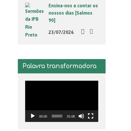
Ensina-nos a contar os
nossos dias [Salmos
90]
23/07/2026
Palavra transformadora
Tocador
de
vídeo
00:00
01:08