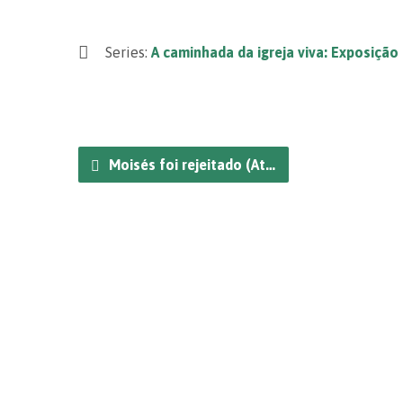
Series:
A caminhada da igreja viva: Exposição
Moisés foi rejeitado (At…