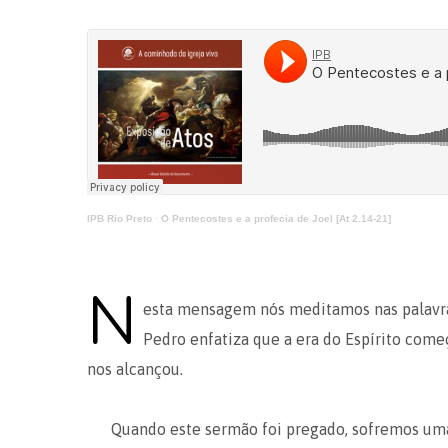
IPB Rio Preto
·
O Pentecostes e a profecia de Joel [At 2.14-21]
N
esta mensagem nós meditamos nas palavras
Pedro enfatiza que a era do Espírito começ
nos alcançou.
Quando este sermão foi pregado, sofremos uma