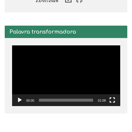
23/07/2026
Palavra transformadora
Tocador
de
vídeo
00:00
01:08