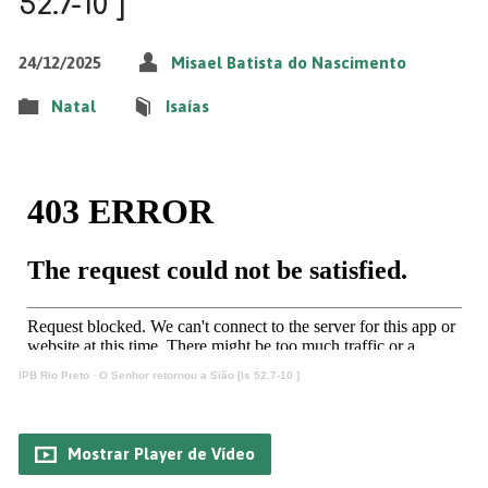
52.7-10 ]
24/12/2025
Misael Batista do Nascimento
Natal
Isaías
IPB Rio Preto
·
O Senhor retornou a Sião [Is 52.7-10 ]
Mostrar Player de Vídeo