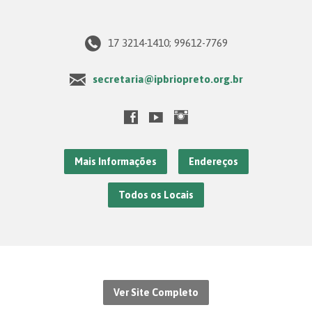
17 3214-1410; 99612-7769
secretaria@ipbriopreto.org.br
Mais Informações
Endereços
Todos os Locais
Ver Site Completo