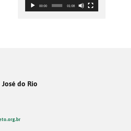
00:00
01:08
 José do Rio
eto.org.br