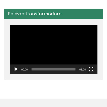
Palavra transformadora
Tocador
de
vídeo
00:00
01:08