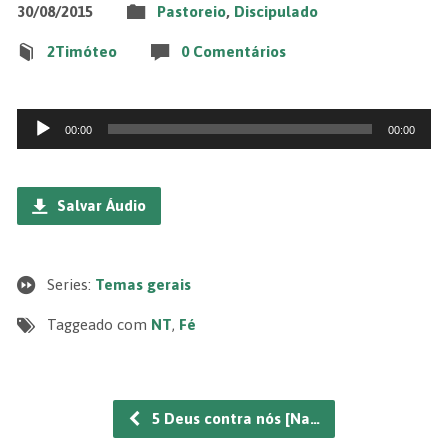
30/08/2015
Pastoreio
,
Discipulado
2Timóteo
0 Comentários
Tocador
00:00
00:00
de
áudio
Salvar Áudio
Series:
Temas gerais
Taggeado com
NT
,
Fé
5 Deus contra nós [Na…