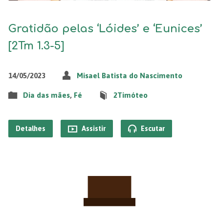
Gratidão pelas ‘Lóides’ e ‘Eunices’
[2Tm 1.3-5]
14/05/2023
Misael Batista do Nascimento
Dia das mães
,
Fé
2Timóteo
Detalhes
Assistir
Escutar