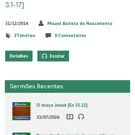
3.1-17]
31/12/2014
Misael Batista do Nascimento
2Timóteo
0 Comentários
Detalhes
Escutar
Sermões Recentes
O moço Josué [Ex 33.11]
31/07/2026