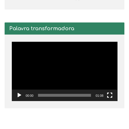
Palavra transformadora
Tocador
de
vídeo
00:00
01:08