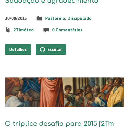
Saudação e agradecimento
30/08/2015
Pastoreio
,
Discipulado
2Timóteo
0 Comentários
Detalhes
Escutar
O tríplice desafio para 2015 [2Tm