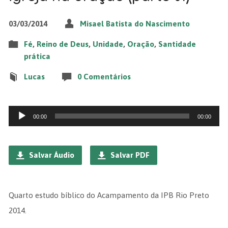
03/03/2014
Misael Batista do Nascimento
Fé
,
Reino de Deus
,
Unidade
,
Oração
,
Santidade
prática
Lucas
0 Comentários
Tocador
00:00
00:00
de
áudio
Salvar Áudio
Salvar PDF
Quarto estudo bíblico do Acampamento da IPB Rio Preto
2014.