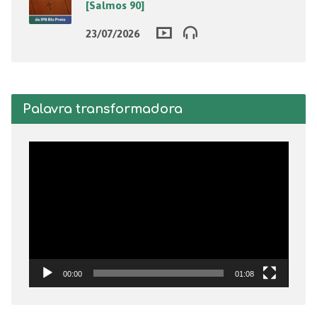
[Salmos 90]
23/07/2026
Palavra transformadora
Tocador
de
vídeo
00:00
01:08