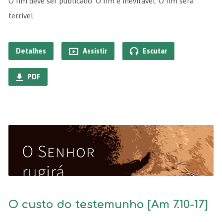
O fim deve ser publicado. O fim é inevitável. O fim será
terrível.
Detalhes
Assistir
Escutar
PDF
O custo do testemunho [Am 7.10-17]