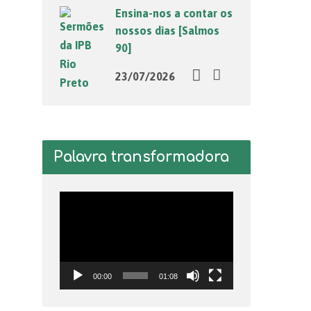
Ensina-nos a contar os
nossos dias [Salmos
90]
23/07/2026
Palavra transformadora
Tocador
de
vídeo
00:00
01:08