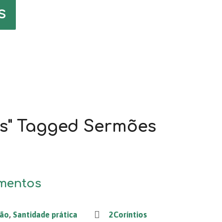
s
as" Tagged Sermões
mentos
ção
,
Santidade prática
2Coríntios