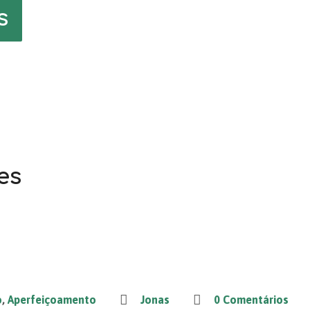
s
es
o
,
Aperfeiçoamento
Jonas
0 Comentários