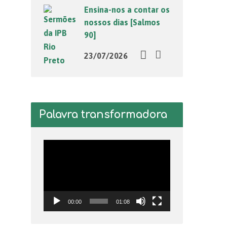
Ensina-nos a contar os
nossos dias [Salmos
90]
23/07/2026
Palavra transformadora
Tocador
de
vídeo
00:00
01:08