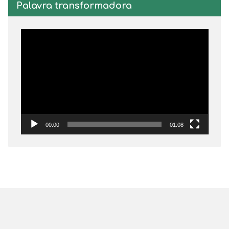
Palavra transformadora
Tocador
de
vídeo
00:00
01:08