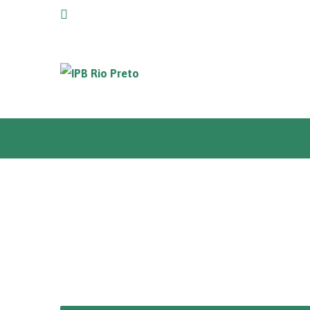
Home
Igreja +
Um lugar espaço