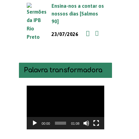
Ensina-nos a contar os
nossos dias [Salmos
90]
23/07/2026
Palavra transformadora
Tocador
de
vídeo
00:00
01:08