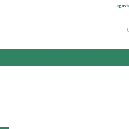
agost
so
Sermões
Blog
Cursos
Contato