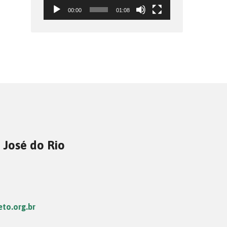
00:00
01:08
 José do Rio
eto.org.br