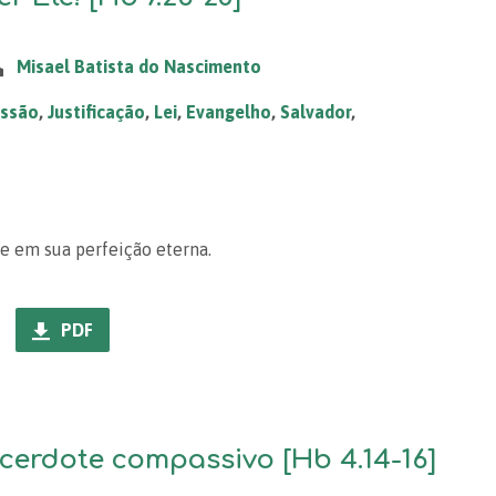
Misael Batista do Nascimento
essão
,
Justificação
,
Lei
,
Evangelho
,
Salvador
,
 e em sua perfeição eterna.
PDF
erdote compassivo [Hb 4.14-16]