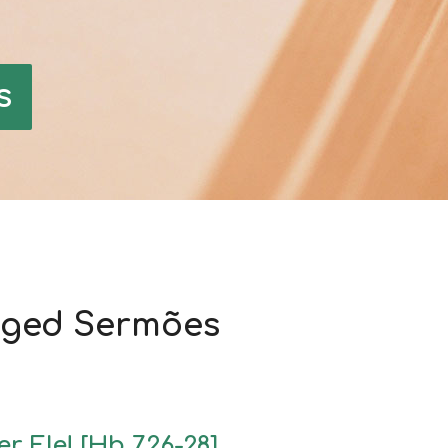
s
gged Sermões
r Ele! [Hb 7.26-28]