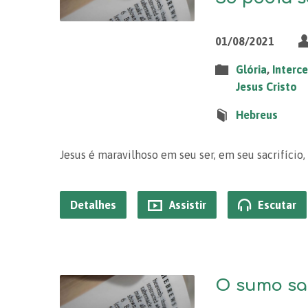
01/08/2021
Glória
,
Interc
Jesus Cristo
Hebreus
Jesus é maravilhoso em seu ser, em seu sacrifício,
Detalhes
Assistir
Escutar
O sumo sac