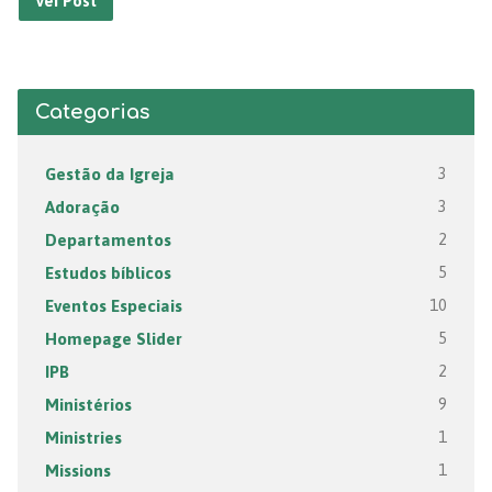
Ver Post
Categorias
Gestão da Igreja
3
Adoração
3
Departamentos
2
Estudos bíblicos
5
Eventos Especiais
10
Homepage Slider
5
IPB
2
Ministérios
9
Ministries
1
Missions
1