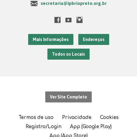
secretaria@ipbriopreto.org.br
Mais Informações
Endereços
Todos os Locais
Ver Site Completo
Termos de uso
Privacidade
Cookies
Registro/Login
App (Google Play)
App (App Store)