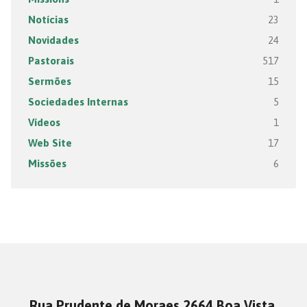
Notícias
23
Novidades
24
Pastorais
517
Sermões
15
Sociedades Internas
5
Vídeos
1
Web Site
17
Missões
6
Rua Prudente de Moraes 2664 Boa Vista,