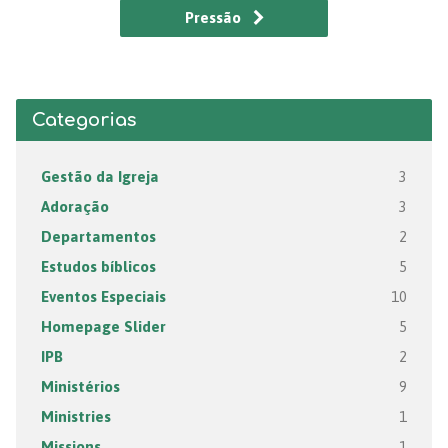
Pressão
Categorias
Gestão da Igreja
3
Adoração
3
Departamentos
2
Estudos bíblicos
5
Eventos Especiais
10
Homepage Slider
5
IPB
2
Ministérios
9
Ministries
1
Missions
1