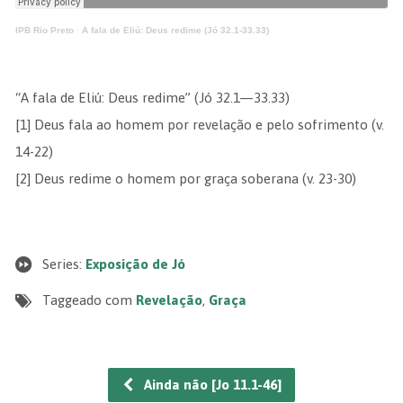
IPB Rio Preto
·
A fala de Eliú: Deus redime (Jó 32.1-33.33)
“A fala de Eliú: Deus redime” (Jó 32.1—33.33)
[1] Deus fala ao homem por revelação e pelo sofrimento (v.
14-22)
[2] Deus redime o homem por graça soberana (v. 23-30)
Series:
Exposição de Jó
Taggeado com
Revelação
,
Graça
Ainda não [Jo 11.1-46]