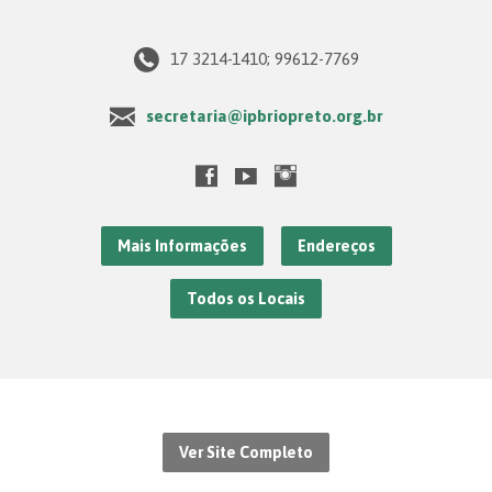
17 3214-1410; 99612-7769
secretaria@ipbriopreto.org.br
Mais Informações
Endereços
Todos os Locais
Ver Site Completo