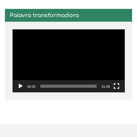
Palavra transformadora
Tocador
de
vídeo
00:00
01:08