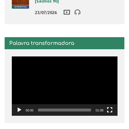
[Salmos 90]
23/07/2026
Palavra transformadora
Tocador
de
vídeo
00:00
01:08