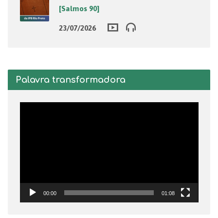
[Salmos 90]
23/07/2026
Palavra transformadora
Tocador
de
vídeo
00:00
01:08