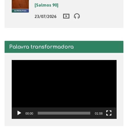
[Salmos 90]
23/07/2026
Palavra transformadora
Tocador
de
vídeo
00:00
01:08