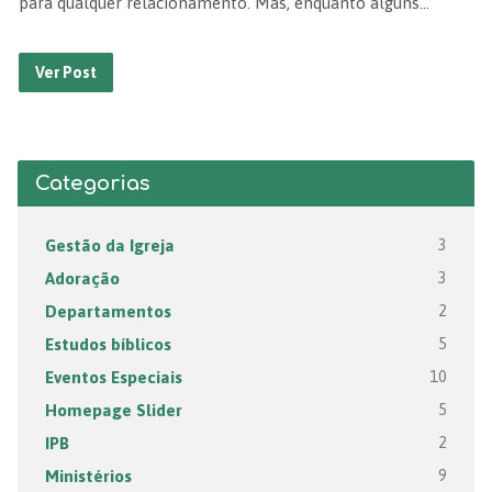
para qualquer relacionamento. Mas, enquanto alguns…
Ver Post
Categorias
Gestão da Igreja
3
Adoração
3
Departamentos
2
Estudos bíblicos
5
Eventos Especiais
10
Homepage Slider
5
IPB
2
Ministérios
9