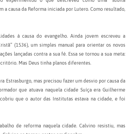
no experimentou o que descreveu como uma “súbita
iam a causa da Reforma iniciada por Lutero. Como resultado,
lidades à causa do evangelho. Ainda jovem escreveu a
Cristã” (1536), um simples manual para orientar os novos
sações lançadas contra a sua fé. Essa se tornou a sua meta:
scritório. Mas Deus tinha planos diferentes.
ara Estrasburgo, mas precisou fazer um desvio por causa da
formador que atuava naquela cidade Suíça era Guilherme
cobriu que o autor das Institutas estava na cidade, e foi
abalho de reforma naquela cidade. Calvino resistiu, mas