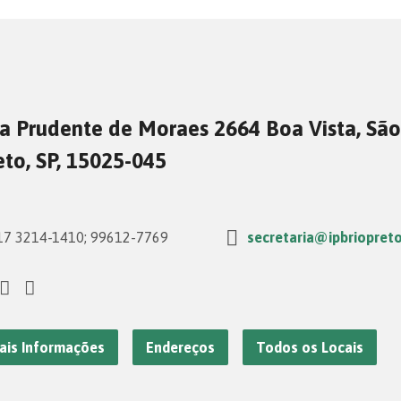
a Prudente de Moraes 2664 Boa Vista, São
eto, SP, 15025-045
7 3214-1410; 99612-7769
secretaria@ipbriopreto
ais Informações
Endereços
Todos os Locais