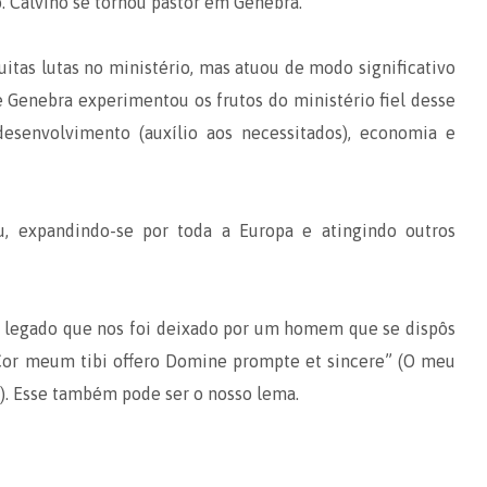
 Calvino se tornou pastor em Genebra.
uitas lutas no ministério, mas atuou de modo significativo
e Genebra experimentou os frutos do ministério fiel desse
senvolvimento (auxílio aos necessitados), economia e
, expandindo-se por toda a Europa e atingindo outros
 legado que nos foi deixado por um homem que se dispôs
Cor meum tibi offero Domine prompte et sincere” (O meu
e). Esse também pode ser o nosso lema.