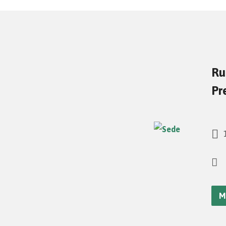
Ru
Pr
1
M