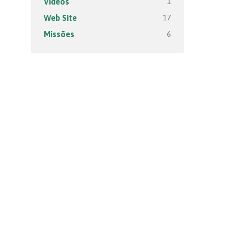
1
Vídeos
17
Web Site
6
Missões