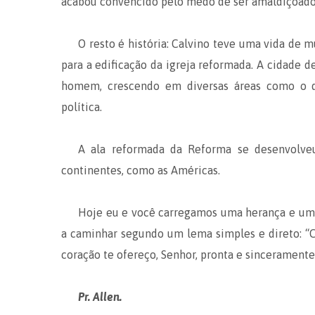
acabou convencido pelo medo de ser amaldiçoado.
O resto é história: Calvino teve uma vida de m
para a edificação da igreja reformada. A cidade d
homem, crescendo em diversas áreas como o de
política.
A ala reformada da Reforma se desenvolveu
continentes, como as Américas.
Hoje eu e você carregamos uma herança e um
a caminhar segundo um lema simples e direto: “
coração te ofereço, Senhor, pronta e sincerament
Pr. Allen.